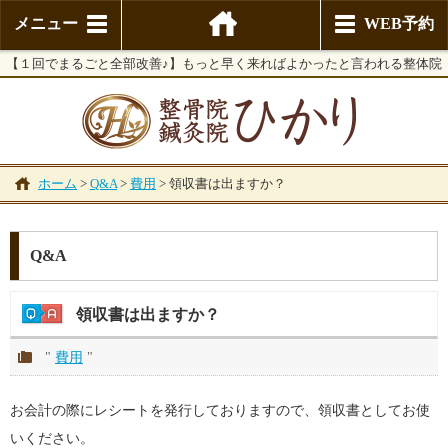
メニュー
WEB予約
【１回でまるごと全部改善♪】もっと早く来ればよかったと言われる整体院
ホーム
>
Q&A
>
費用
>
領収書は出ますか？
Q&A
領収書は出ますか？
"
費用
"
お会計の際にレシートを発行しておりますので、領収書としてお使
いください。