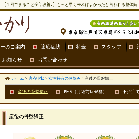
【１回でまるごと全部改善♪】もっと早く来ればよかったと言われる整体院
ナーのご案内
適応症状
料金
スタッフ
お知らせ
お問い合わせ
ホーム
>
適応症状
>
女性特有のお悩み
>
産後の骨盤矯正
産後の骨盤矯正
PMS（月経前症候群）
不妊症
産後の骨盤矯正