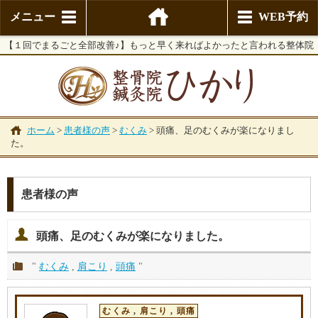
メニュー
WEB予約
【１回でまるごと全部改善♪】もっと早く来ればよかったと言われる整体院
ホーム
>
患者様の声
>
むくみ
>
頭痛、足のむくみが楽になりまし
た。
患者様の声
頭痛、足のむくみが楽になりました。
"
むくみ
,
肩こり
,
頭痛
"
むくみ
,
肩こり
,
頭痛