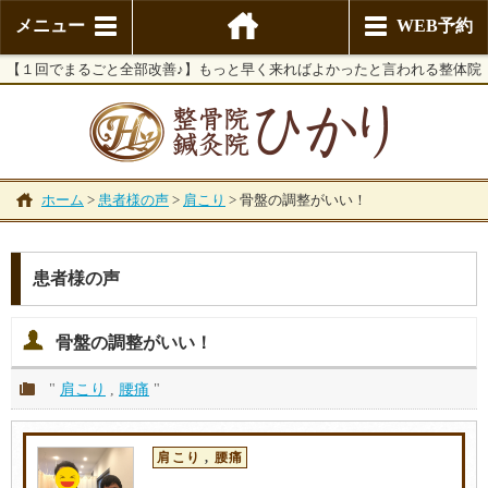
メニュー
WEB予約
【１回でまるごと全部改善♪】もっと早く来ればよかったと言われる整体院
ホーム
>
患者様の声
>
肩こり
>
骨盤の調整がいい！
患者様の声
骨盤の調整がいい！
"
肩こり
,
腰痛
"
肩こり
,
腰痛