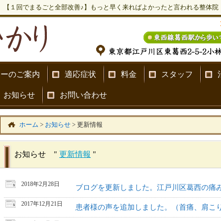
【１回でまるごと全部改善♪】もっと早く来ればよかったと言われる整体院
ナーのご案内
適応症状
料金
スタッフ
お知らせ
お問い合わせ
ホーム
>
お知らせ
>
更新情報
お知らせ "
更新情報
"
2018年2月28日
ブログを更新しました。江戸川区葛西の痛
2017年12月21日
患者様の声を追加しました。（首痛、肩こ