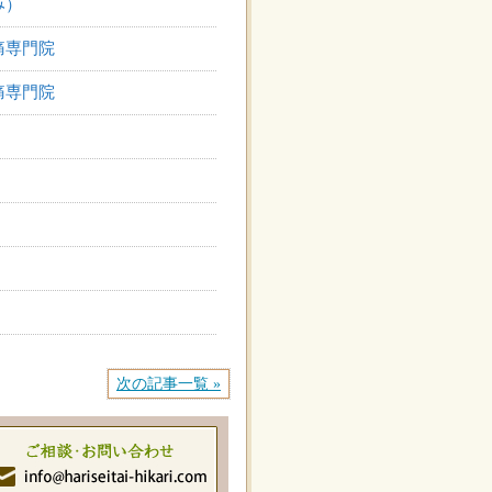
み）
痛専門院
痛専門院
次の記事一覧 »