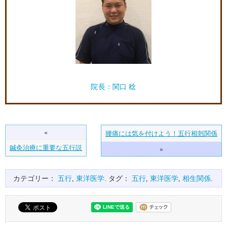
院長：関口 稔
«
腰痛には気を付けよう！五行相剋関係
鍼灸治療に重要な五行説
»
カテゴリー：
五行
,
東洋医学
. タグ：
五行
,
東洋医学
,
相生関係
.