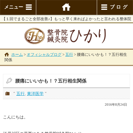
メニュー
ブログ
【１回でまるごと全部改善♪】もっと早く来ればよかったと言われる整体院
ホーム
>
オフィシャルブログ
>
五行
>
腰痛にいいかも！？五行相生
関係
腰痛にいいかも！？五行相生関係
"
五行
,
東洋医学
"
2016年8月24日
こんにちは。