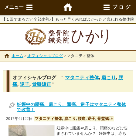
メニュー
ブログ
【１回でまるごと全部改善♪】もっと早く来ればよかったと言われる整体院
ホーム
>
オフィシャルブログ
>
マタニティ整体
オフィシャルブログ "
マタニティ整体
,
肩こり
,
腰
痛
,
逆子
,
骨盤矯正
"
妊娠中の腰痛、肩こり、頭痛、逆子はマタニティ整体
で改善！
2017年6月22日
マタニティ整体
,
肩こり
,
腰痛
,
逆子
,
骨盤矯正
妊娠中に腰痛や肩こり、頭痛のなどに悩
まされていませんか？ 妊娠中は、赤ち