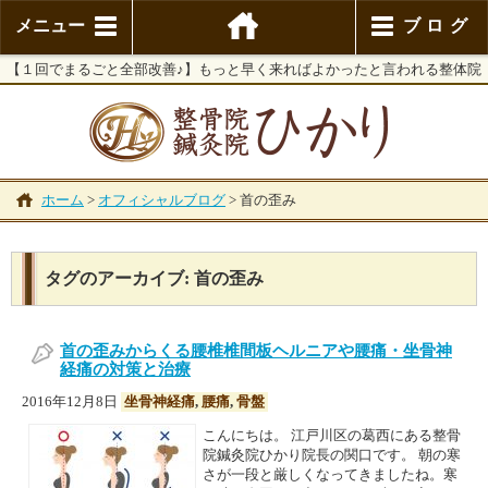
メニュー
ブログ
【１回でまるごと全部改善♪】もっと早く来ればよかったと言われる整体院
ホーム
>
オフィシャルブログ
>
首の歪み
タグのアーカイブ:
首の歪み
首の歪みからくる腰椎椎間板ヘルニアや腰痛・坐骨神
経痛の対策と治療
2016年12月8日
坐骨神経痛
,
腰痛
,
骨盤
こんにちは。 江戸川区の葛西にある整骨
院鍼灸院ひかり院長の関口です。 朝の寒
さが一段と厳しくなってきましたね。寒